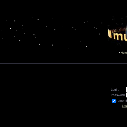
Hom
Login:
Password:
remem
Los